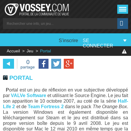
S'inscrire
SE
CONNECTER
Accueil
Jeu
Portal
0
partage
PORTAL
Portal est un jeu de réflexion en vue subjective développé
par
VALVe Software
et utilisant le Source Engine. Le jeu fait
son apparition le 10 octobre 2007, au coté de la série
Half-
Life 2
et de
Team Fortress 2
dans le pack
The Orange Box
.
La version Windows est également disponible en
téléchargement sur Steam et le jeu est distribué dans sa
propre version boîte depuis le 9 avril 2008. Le jeu est
disponible sur Mac le 12 mai 2010 en même temps que la