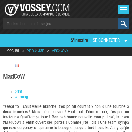
S'inscrire
SE CONNECTER
Accueil
AnnuClan
MadCoW
MadCoW
print
warning
Yeeepi Yo ! salut vieille branche, t'es po au courant ? non d'une fourche a
deux branches ! Mais c'étit po vrai ! Faut tout d'dire à toué, t'es pas un
tracteur a Quat'temps toué ! Bon bah bonne nouvelle mon p'ti ga', la team
#MadCow! a enfin ouvert ses portes ! Comme j'te l'dis ! Une team sympa
qui roxe du poney et qui aime la besogne, jusqu'a tard l'soir. Et Vas y qu'jte