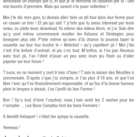
défouraille un champs par ci, et que je te démonte un cabanon par là ! Des
vrai bourrin d'première. Mais qui savent s'la jouer collective !
Moi j'te dis mon gars, tu devrais allez faire un pti tour dans leur ferme pour
en causer un brin ! Et pis qui sait ? p'tete que tu seras interessé par leurs
news, ou ptete leurs download. Ya même des videos 8mm, et j'ai Ouïe dire
qu'y zont même commencerà recolter les Astuces et Strategies pour
besogner plus vite. P'tete même qu'avec d'là chance tu pourras taper la
causette sur leur truc louche le « Webchat » qu'y zapellent çà ! Moi j'dis
c'est d'la torture d'animal, et pis c'es tout. M'enfins, si t'es pas Heureux
avec tout çà, t'as l'droit d'jouer un peu avec leurs jeu flash ou d'aller
papoter sur leur forum !
T'ouca, en ce moment y zont b'soin d'bras ! T'sais la saison des Récoltes à
commencée. D'aprés c'que j'ai compris, si t'as plus d'18 ans, et que't'es
libre l'soir, qu't'es financièrement responsable, et qu'tas d'la bonne humeur
plein le broyeur à steack, t'as l'profil du bon Farmer !
Bon ! Sp'a tout d'tenir l'crachoir, mais j'vais sortir les 2 vaches pour les
r'compter ... Les Bons Comptes font les bons Fermiers !
A bientôt freluquet ! c'était bin sympa la causette.
Yeeeepa !