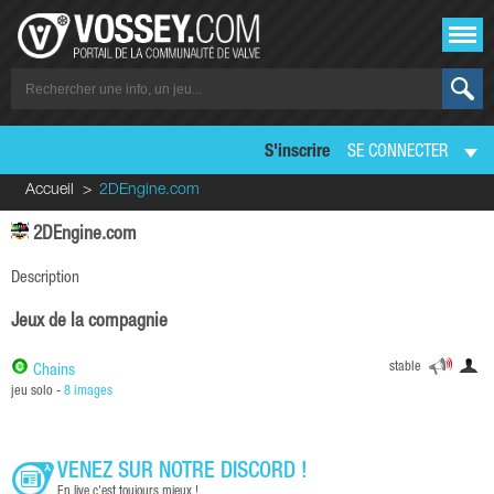
S'inscrire
SE CONNECTER
Accueil
2DEngine.com
2DEngine.com
Description
Jeux de la compagnie
stable
Chains
jeu solo -
8 images
VENEZ SUR NOTRE DISCORD !
En live c'est toujours mieux !