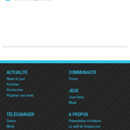
ACTUALITÉ
COMMUNAUTÉ
News du jour
Forum
Archives
Rechercher
JEUX
Proposer une news
Jeux Valve
Mods
TÉLÉCHARGER
A PROPOS
Steam
Présentation et histoire
Mods
Le staff de Vossey.com