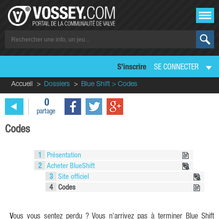
S'inscrire
SE CONNECTER
Accueil
Dossiers
Blue Shift > Codes
0
partage
Codes
1
Présentation
2
Acheter BlueShift
3
Site officiel
4
Codes
Vous vous sentez perdu ? Vous n'arrivez pas à terminer Blue Shift