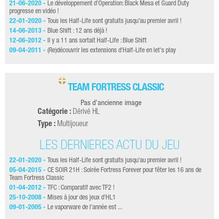
21-06-2020 -
Le développement d'Operation: Black Mesa et Guard Duty
progresse en vidéo !
22-01-2020 -
Tous les Half-Life sont gratuits jusqu'au premier avril !
14-06-2013 -
Blue Shift : 12 ans déjà !
12-06-2012 -
Il y a 11 ans sortait Half-Life : Blue Shift
09-04-2011 -
(Re)découvrir les extensions d'Half-Life en let's play
TEAM FORTRESS CLASSIC
Pas d'ancienne image
Catégorie :
Dérivé HL
Type :
Multijoueur
LES DERNIÈRES ACTU DU JEU
22-01-2020 -
Tous les Half-Life sont gratuits jusqu'au premier avril !
05-04-2015 -
CE SOIR 21H : Soirée Fortress Forever pour fêter les 16 ans de
Team Fortress Classic
01-04-2012 -
TFC : Comparatif avec TF2 !
25-10-2008 -
Mises à jour des jeux d'HL1
09-01-2005 -
Le vaporware de l'année est ...