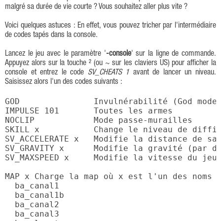
malgré sa durée de vie courte ? Vous souhaitez aller plus vite ?
Voici quelques astuces : En effet, vous pouvez tricher par l'intermédiaire
de codes tapés dans la console.
Lancez le jeu avec le paramètre '
-console
' sur la ligne de commande.
Appuyez alors sur la touche ² (ou ~ sur les claviers US) pour afficher la
console et entrez le code
SV_CHEATS 1
avant de lancer un niveau.
Saisissez alors l'un des codes suivants :
GOD               Invulnérabilité (God mode)
IMPULSE 101       Toutes les armes

NOCLIP            Mode passe-murailles

SKILL x           Change le niveau de diffic
SV_ACCELERATE x   Modifie la distance de sau
SV_GRAVITY x      Modifie la gravité (par dé
SV_MAXSPEED x     Modifie la vitesse du jeu 
MAP x Charge la map où x est l'un des noms s
  ba_canal1

  ba_canal1b

  ba_canal2

  ba_canal3
