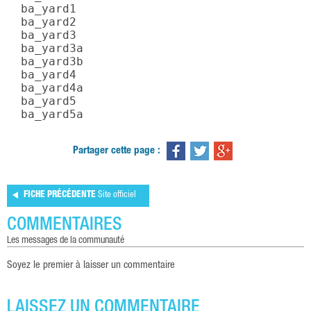
  ba_yard1

  ba_yard2

  ba_yard3

  ba_yard3a

  ba_yard3b

  ba_yard4

  ba_yard4a

  ba_yard5

  ba_yard5a
Partager cette page :
FICHE PRÉCÉDENTE
Site officiel
COMMENTAIRES
les messages de la communauté
Soyez le premier à laisser un commentaire
LAISSEZ UN COMMENTAIRE