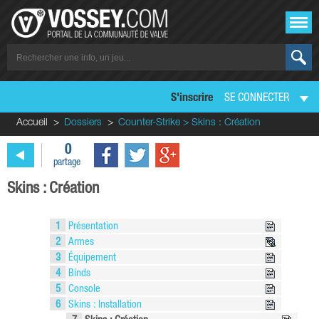
S'inscrire
SE CONNECTER
Accueil
Dossiers
Counter-Strike > Skins : Création
0
partage
Skins : Création
1
Présentation
2
Armes
3
Équipement
4
Binds
5
Console
6
Skins : Installation