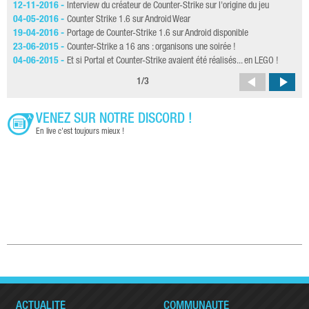
12-11-2016 -
Interview du créateur de Counter-Strike sur l'origine du jeu
13-
ans
04-05-2016 -
Counter Strike 1.6 sur Android Wear
13-
19-04-2016 -
Portage de Counter-Strike 1.6 sur Android disponible
12-
23-06-2015 -
Counter-Strike a 16 ans : organisons une soirée !
19-
04-06-2015 -
Et si Portal et Counter-Strike avaient été réalisés... en LEGO !
14-
1
/
3
VENEZ SUR NOTRE DISCORD !
En live c'est toujours mieux !
ACTUALITÉ
COMMUNAUTÉ