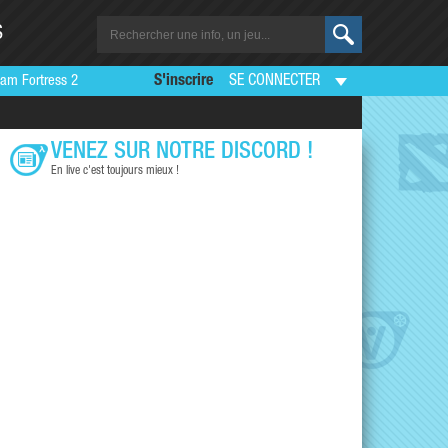
S
am Fortress 2
S'inscrire
SE CONNECTER
VENEZ SUR NOTRE DISCORD !
En live c'est toujours mieux !