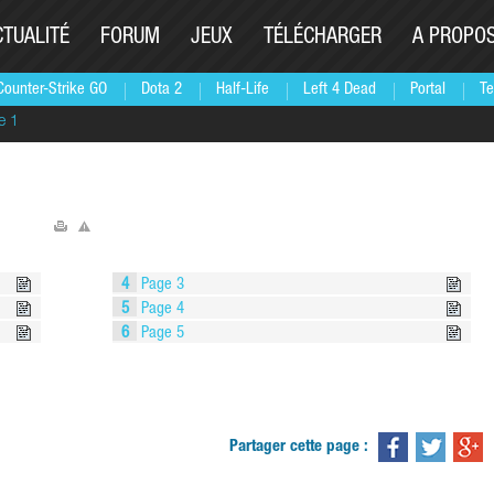
CTUALITÉ
FORUM
JEUX
TÉLÉCHARGER
A PROPO
Counter-Strike GO
Dota 2
Half-Life
Left 4 Dead
Portal
Te
e 1
4
Page 3
5
Page 4
6
Page 5
Partager cette page :