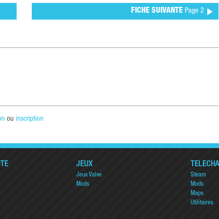
FICHE SUIVANTE
Page 2
on
ou
inscription
TÉ
JEUX
TÉLÉCH
Jeux Valve
Steam
Mods
Mods
Maps
Utilitaires