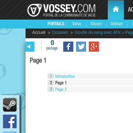
A
PORTAILS :
Valve
Steam
Artifact
Accueil
Dossiers
Goutte de sang avec AFX > Pag
0
partage
Page 1
1
Introduction
2
Page 1
3
Page 2