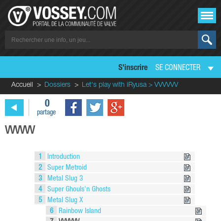
S'inscrire
SE CONNECTER
Accueil
Dossiers
Let's play with iRyusa > VVVVVV
0
partage
VVVVVV
1
Introduction
2
Super Metroid
3
Metal Slug 3
4
Super Ghouls'n Ghosts
5
Metal Slug X
6
Rainbow Island