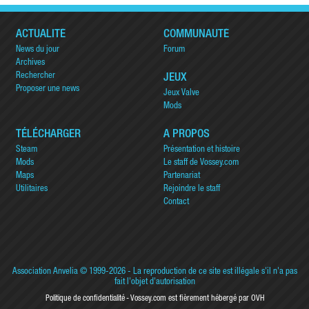
ACTUALITÉ
COMMUNAUTÉ
News du jour
Forum
Archives
Rechercher
JEUX
Proposer une news
Jeux Valve
Mods
TÉLÉCHARGER
A PROPOS
Steam
Présentation et histoire
Mods
Le staff de Vossey.com
Maps
Partenariat
Utilitaires
Rejoindre le staff
Contact
Association Anvelia
© 1999-2026 - La reproduction de ce site est illégale s'il n'a pas
fait l'objet d'autorisation
Politique de confidentialité
Vossey.com est fièrement hébergé par OVH