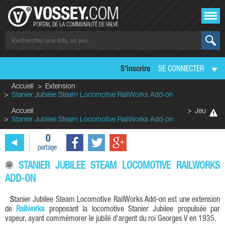
S'inscrire
SE CONNECTER
Accueil
Extension
Stanier Jubilee Steam Locomotive RailWorks Add-on
Accueil
Jeu
Stanier Jubilee Steam Locomotive RailWorks Add-on
0
partage
STANIER JUBILEE STEAM LOCOMOTIVE RAILWORKS
ADD-ON
Stanier Jubilee Steam Locomotive RailWorks Add-on est une extension
de
Railworks
proposant la locomotive Stanier Jubilee propulsée par
vapeur, ayant commémorer le jubilé d'argent du roi Georges V en 1935.