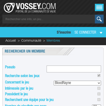
S'inscrire
SE CONNECTER
Accueil
Communauté
Membres
RECHERCHER UN MEMBRE
Pseudo
Recherche selon les jeux
Concernant le jeu
Intéressés par le jeu
Possèdent le jeu
Recherchent une équipe pour le jeu