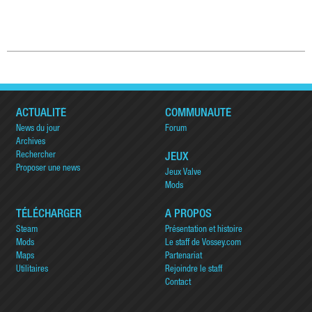
ACTUALITÉ
COMMUNAUTÉ
News du jour
Forum
Archives
Rechercher
JEUX
Proposer une news
Jeux Valve
Mods
TÉLÉCHARGER
A PROPOS
Steam
Présentation et histoire
Mods
Le staff de Vossey.com
Maps
Partenariat
Utilitaires
Rejoindre le staff
Contact