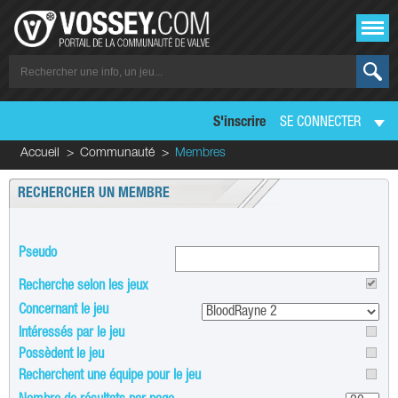
S'inscrire
SE CONNECTER
Accueil
Communauté
Membres
RECHERCHER UN MEMBRE
Pseudo
Recherche selon les jeux
Concernant le jeu
Intéressés par le jeu
Possèdent le jeu
Recherchent une équipe pour le jeu