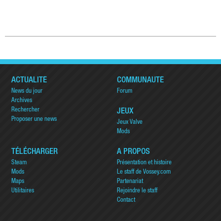
ACTUALITÉ
COMMUNAUTÉ
News du jour
Forum
Archives
Rechercher
JEUX
Proposer une news
Jeux Valve
Mods
TÉLÉCHARGER
A PROPOS
Steam
Présentation et histoire
Mods
Le staff de Vossey.com
Maps
Partenariat
Utilitaires
Rejoindre le staff
Contact