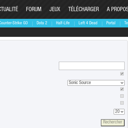
CTUALITÉ
FORUM
JEUX
TÉLÉCHARGER
A PROPO
Counter-Strike GO
Dota 2
Half-Life
Left 4 Dead
Portal
Te