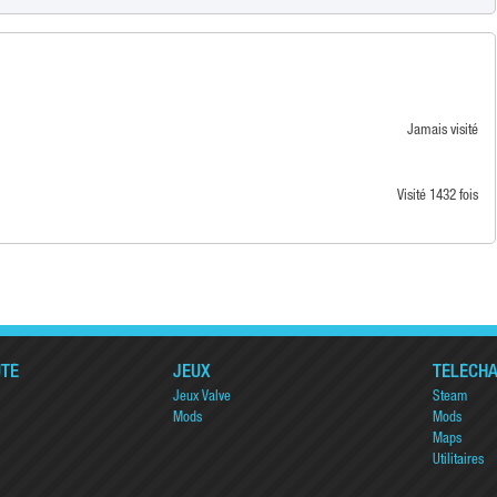
Jamais visité
Visité 1432 fois
TÉ
JEUX
TÉLÉCH
Jeux Valve
Steam
Mods
Mods
Maps
Utilitaires