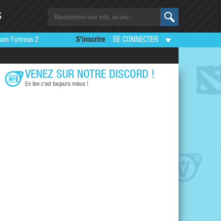
S
am Fortress 2
S'inscrire
SE CONNECTER
VENEZ SUR NOTRE DISCORD !
En live c'est toujours mieux !