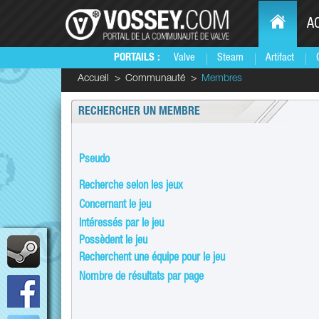
A
PORTAILS :
Valve
Steam
Artifact
Accueil
Communauté
Membres
RECHERCHER UN MEMBRE
Pseudo
Recherche selon les jeux
Concernant le jeu
Intéressés par le jeu
Possèdent le jeu
Recherchent une équipe pour le jeu
Nombre de résultats par page