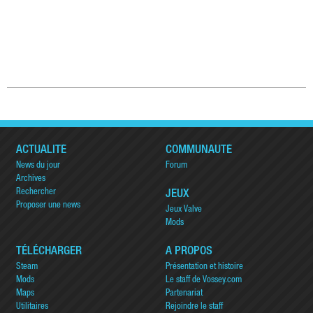
ACTUALITÉ
COMMUNAUTÉ
News du jour
Forum
Archives
Rechercher
JEUX
Proposer une news
Jeux Valve
Mods
TÉLÉCHARGER
A PROPOS
Steam
Présentation et histoire
Mods
Le staff de Vossey.com
Maps
Partenariat
Utilitaires
Rejoindre le staff