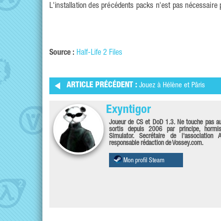
L'installation des précédents packs n'est pas nécessaire p
Source :
Half-Life 2 Files
ARTICLE PRÉCÉDENT :
Jouez à Hélène et Pâris
Exyntigor
Joueur de CS et DoD 1.3. Ne touche pas a
sortis depuis 2006 par principe, hormi
Simulator. Secrétaire de l'association A
responsable rédaction de Vossey.com.
Mon profil Steam