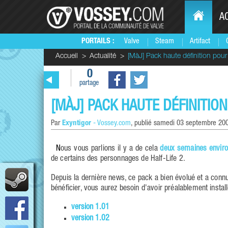
A
PORTAILS :
Valve
Steam
Artifact
Accueil
Actualité
[MàJ] Pack haute définition pour
0
partage
[MÀJ] PACK HAUTE DÉFINITION
Par
Exyntigor
-
Vossey.com
, publié
samedi 03 septembre 200
Nous vous parlions il y a de cela
deux semaines envir
de certains des personnages de Half-Life 2.
Depuis la dernière news, ce pack a bien évolué et a connu
bénéficier, vous aurez besoin d'avoir préalablement install
version 1.01
version 1.02