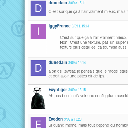
dunedain
3/09 à 15:11
C'est sur que ça à l'air vraiment mieux, mais f
IggyFrance
3/09 à 15:14
C'est sur que ça à l'air vraiment mieux,
Non. C'est une texture, pas un super 
texture plus détaillée, ca tournera auss
dunedain
3/09 à 15:14
à ok dsl :sweat: je pensais que le model étais
et doit avoir une ptites dif de fps...
Exyntigor
3/09 à 15:15
Ah pas besoin d'avoir une config plus musclée
Eveden
3/09 à 15:20
Si quand même, mais tout dépend du nombre d