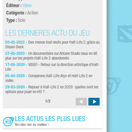
Éditeur :
Valve
Catégorie :
Action
Type :
Solo
LES DERNIÈRES ACTU DU JEU
LES DERNI
03-02-2022 -
Des menus tout neufs pour Half-Life 2, grâce au
22-01-2020 -
Tous l
Steam Deck
avril !
27-05-2020 -
Un documentaire sur Arkane Studio nous en dit
13-01-2020 -
Half-L
plus sur les projets Half-Life 2 abandonnés
05-06-2018 -
Half-L
17-05-2020 -
VIDEO - Retour sur la direction artistique d'Half-
le jour ?
Life
09-11-2017 -
Au fai
05-04-2020 -
Comparons Half-Life: Alyx et Half-Life 2 en
et c'est toujours auss
vidéo
23-10-2017 -
Entrop
29-03-2020 -
Rejouer à Half-Life 2 en 2020 : quelles sont les
devenir un membre de 
options pour jouer en HD ?
1
/
3
LES ACTUS LES PLUS LUES
Ne ratez rien du meilleur !