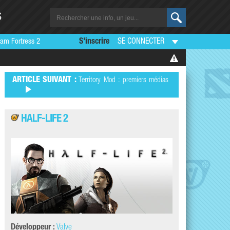
S
am Fortress 2
S'inscrire
SE CONNECTER
ARTICLE SUIVANT :
Territory Mod : premiers médias
HALF-LIFE 2
Développeur :
Valve