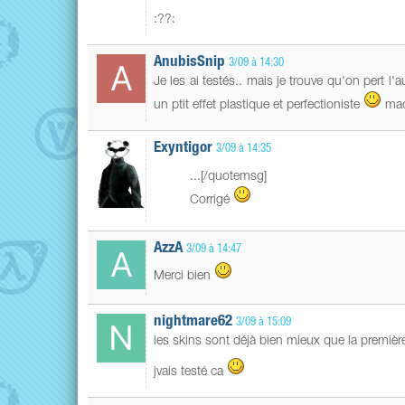
:??:
AnubisSnip
3/09 à 14:30
Je les ai testés.. mais je trouve qu'on pert l'
un ptit effet plastique et perfectioniste
maqu
Exyntigor
3/09 à 14:35
...[/quotemsg]
Corrigé
AzzA
3/09 à 14:47
Merci bien
nightmare62
3/09 à 15:09
les skins sont déjà bien mieux que la premièr
jvais testé ca