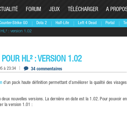
CTUALITÉ
FORUM
JEUX
TÉLÉCHARGER
A PROPO
Counter-Strike GO
Dota 2
Half-Life
Left 4 Dead
Portal
Te
 HL² : version 1.02
 POUR HL² : VERSION 1.02
5 à 23:34
34 commentaires
on
d'un pack haute définition permettant d'améliorer la qualité des visages
 deux nouvelles versions. La dernière en date est la 1.02. Pour pouvoir en
er la version 1.01 :