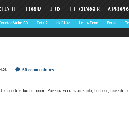
CTUALITÉ
FORUM
JEUX
TÉLÉCHARGER
A PROPO
Counter-Strike GO
Dota 2
Half-Life
Left 4 Dead
Portal
Te
14:20
50 commentaires