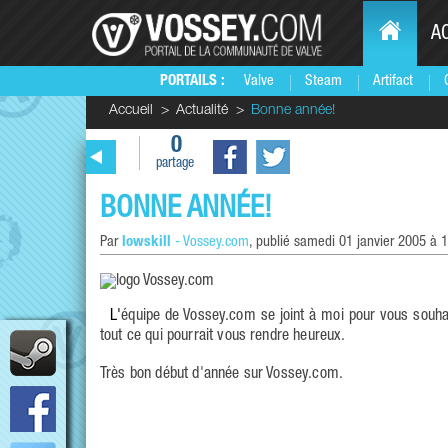
A
PORTAILS :
Valve
Steam
Artifact
Accueil
Actualité
Bonne année!
0
partage
BONNE ANNÉE!
Par
lowskill
-
Vossey.com
, publié
samedi 01 janvier 2005 à 
L'équipe de Vossey.com se joint à moi pour vous souhaiter une très bonne année. Puissiez vous avoir santé, bonheur, réussite et
tout ce qui pourrait vous rendre heureux.
Très bon début d'année sur Vossey.com.