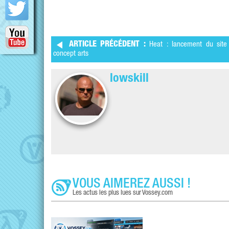
ARTICLE PRÉCÉDENT :
Heat : lancement du site
concept arts
lowskill
VOUS AIMEREZ AUSSI !
Les actus les plus lues sur Vossey.com