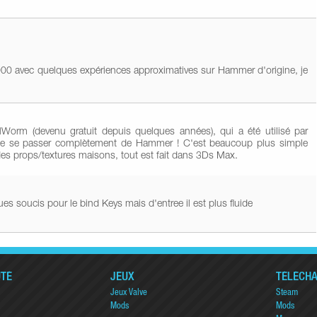
000 avec quelques expériences approximatives sur Hammer d'origine, je
Worm (devenu gratuit depuis quelques années), qui a été utilisé par
 de se passer complètement de Hammer ! C'est beaucoup plus simple
 des props/textures maisons, tout est fait dans 3Ds Max.
ques soucis pour le bind Keys mais d'entree il est plus fluide
TÉ
JEUX
TÉLÉCH
Jeux Valve
Steam
Mods
Mods