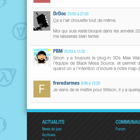
DrDoc
23/03 à 21:03
Ça a l'air chouette tout de même.
Moi qui suis resté bloqué dans les années 2
me laisserais bien tenter.
PBM
25/03 à 13:52
Sinon y a toujours le plug-in 3Ds Max Wall
l'équipe de Black Mesa Source, et permet
quand on a l'intention d'inclure à notre map
freredarmes
8/06 à 12:20
Je viens de le mettre pour Wilson, il y a quel
ACTUALITÉ
COMMUNAU
News du jour
Forum
Archives