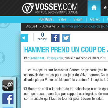
A
PORTAILS :
Valve
Steam
Artifact
Accueil
Actualité
Hammer prend un coup de jeun
0
partage
HAMMER PREND UN COUP DE 
Par
FrenchKat
-
Vossey.com
, publié
dimanche 21 mars 2021 
Les mappeurs sur le moteur Source ne peuvent (malheureusement ?) pas s'en passer : Hammer est l'outil officiel qui permet de
concevoir des maps pour les jeux de Valve comme Counter-
développé par Valve est bloqué à la version 4.1 depuis l
Si Hammer était à la pointe de la technologie à cette époq
outil qui accuse son âge par rapport aux logiciels de m
communauté qu'il faut se tourner pour trouver le salut.