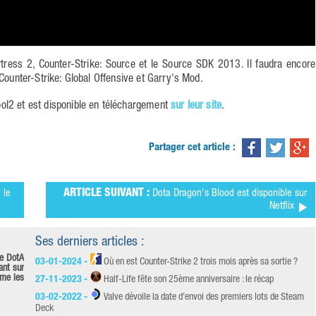
tress 2, Counter-Strike: Source et le Source SDK 2013. Il faudra encore
Counter-Strike: Global Offensive et Garry's Mod.
ol2 et est disponible en téléchargement
sur leur site
.
Partager cet article :
 le
ARTICLE SUIVANT :
Dota Dragon's Blood est disponible sur
Netflix
Ses derniers articles :
de DotA
03-01-2024 -
Où en est Counter-Strike 2 trois mois après sa sortie ?
ant sur
ime les
27-11-2023 -
Half-Life fête son 25ème anniversaire : le récap
03-02-2022 -
Valve dévoile la date d'envoi des premiers lots de Steam
Deck