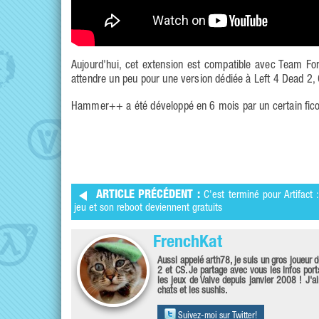
Aujourd'hui, cet extension est compatible avec Team For
attendre un peu pour une version dédiée à Left 4 Dead 2, 
Hammer++ a été développé en 6 mois par un certain fico
ARTICLE PRÉCÉDENT :
C'est terminé pour Artifact :
jeu et son reboot deviennent gratuits
FrenchKat
Aussi appelé arth78, je suis un gros joueur 
2 et CS. Je partage avec vous les infos port
les jeux de Valve depuis janvier 2008 ! J'a
chats et les sushis.
Suivez-moi sur Twitter!