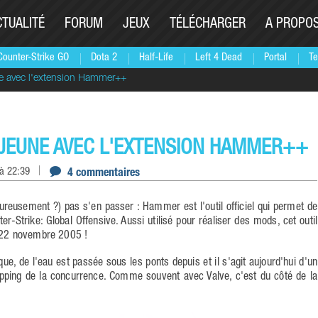
CTUALITÉ
FORUM
JEUX
TÉLÉCHARGER
A PROPO
Counter-Strike GO
Dota 2
Half-Life
Left 4 Dead
Portal
Te
e avec l'extension Hammer++
JEUNE AVEC L'EXTENSION HAMMER++
à 22:39
4 commentaires
Strike: Global Offensive. Aussi utilisé pour réaliser des mods, cet outil
e 22 novembre 2005 !
ue, de l'eau est passée sous les ponts depuis et il s'agit aujourd'hui d'un
apping de la concurrence. Comme souvent avec Valve, c'est du côté de la