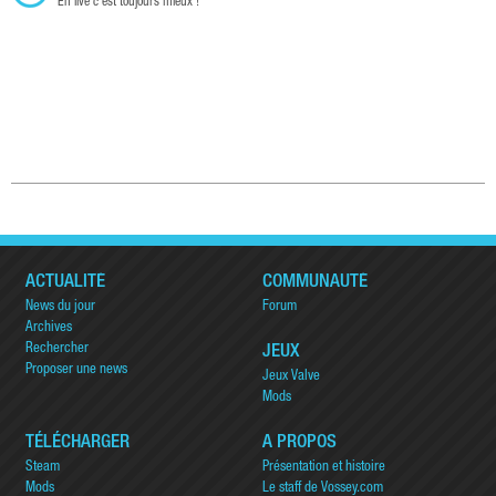
En live c'est toujours mieux !
ACTUALITÉ
COMMUNAUTÉ
News du jour
Forum
Archives
Rechercher
JEUX
Proposer une news
Jeux Valve
Mods
TÉLÉCHARGER
A PROPOS
Steam
Présentation et histoire
Mods
Le staff de Vossey.com