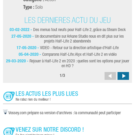
Catégorie :
Action
Type :
Solo
LES DERNIÈRES ACTU DU JEU
03-02-2022 -
Des menus tout neufs pour Half-Life 2, grâce au Steam Deck
27-05-2020 -
Un documentaire sur Arkane Studio nous en dit plus sur les
projets Half-Life 2 abandonnés
17-05-2020 -
VIDEO - Retour sur la direction artistique d'Half-Life
09
05-04-2020 -
Comparons Half-Life: Alyx et Half-Life 2 en vidéo
29-03-2020 -
Rejouer à Half-Life 2 en 2020 : quelles sont les options pour jouer
23
en HD ?
1
/
3
LES ACTUS LES PLUS LUES
Ne ratez rien du meilleur !
Vossey.com prépare sa version d'archives : la communauté peut participer
VENEZ SUR NOTRE DISCORD !