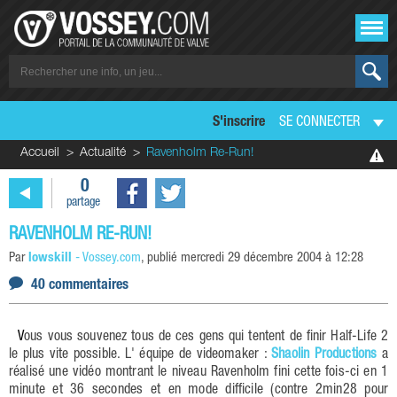
S'inscrire
SE CONNECTER
Accueil
Actualité
Ravenholm Re-Run!
0
partage
RAVENHOLM RE-RUN!
Par
lowskill
-
Vossey.com
, publié
mercredi 29 décembre 2004 à 12:28
40 commentaires
Vous vous souvenez tous de ces gens qui tentent de finir Half-Life 2
le plus vite possible. L' équipe de videomaker :
Shaolin Productions
a
réalisé une vidéo montrant le niveau Ravenholm fini cette fois-ci en 1
minute et 36 secondes et en mode difficile (contre 2min28 pour