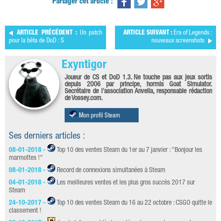
Partager cet article :
ARTICLE PRÉCÉDENT :
Un patch
ARTICLE SUIVANT :
Era of Legends :
pour la bêta de DoD : S
nouveaux screenshots
Exyntigor
Joueur de CS et DoD 1.3. Ne touche pas aux jeux sortis
depuis 2006 par principe, hormis Goat Simulator.
Secrétaire de l'association Anvelia, responsable rédaction
de Vossey.com.
Mon profil Steam
Ses derniers articles :
08-01-2018 -
Top 10 des ventes Steam du 1er au 7 janvier : "Bonjour les
marmottes !"
08-01-2018 -
Record de connexions simultanées à Steam
04-01-2018 -
Les meilleures ventes et les plus gros succès 2017 sur
Steam
24-10-2017 -
Top 10 des ventes Steam du 16 au 22 octobre : CSGO quitte le
classement !