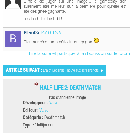
Difficile de juger sur une image... le gameplay doit
surement être meilleur sur la première pour qu'elle est
été désignée gagnante.
ah ah ah tout est dit !
Blend3r
19/03 à 13:48
Bien sur c'est un américain qui gagne
Lire la suite et participer à la discussion sur le forum
ARTICLE SUIVANT :
Era of Legends : nouveaux screenshots
HALF-LIFE 2: DEATHMATCH
Pas d'ancienne image
Développeur :
Valve
Éditeur :
Valve
Catégorie :
Deathmatch
Type :
Multijoueur