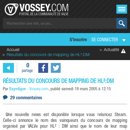
S'inscrire
SE CONNECTER
Accueil
Actualité
Résultats du concours de mapping de HL²:DM
0
partage
RÉSULTATS DU CONCOURS DE MAPPING DE HL²:DM
Par
Exyntigor
-
Vossey.com
, publié
samedi 19 mars 2005 à 12:15
29 commentaires
Une nouvelle news est disponible lorsque vous relancez Steam.
Celle-ci annonce le nom des vainqueurs du concours de mapping
organisé par VALVe pour HL² : DM ainsi que le nom de leur map