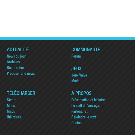
ACTUALITÉ
COMMUNAUTÉ
News du jour
Forum
Archives
Rechercher
JEUX
Proposer une news
Jeux Valve
Mods
TÉLÉCHARGER
A PROPOS
Steam
Présentation et histoire
Mods
Le staff de Vossey.com
Maps
Partenariat
Utilitaires
Rejoindre le staff
Contact