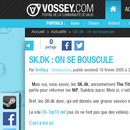
A
PORTAILS :
Valve
Steam
Artifact
Accueil
Actualité
SK.dk : on se bouscule
0
partage
SK.DK : ON SE BOUSCULE
Par
Sn00py
-
Vossey.com
, publié
vendredi 18 février 2005 à 
Mais oui, vous savez, les
SK.dk
, anciennement
The Ti
partis pour reformer les
NiP
, Suédois aussi. Mais si, c'es
Bref, les SK.dk donc, qui ont donnés une grosse session i
Le site
CS-Top10.net
(oui, ils ne font pas que des vidéos) 
C'est à lire ici.