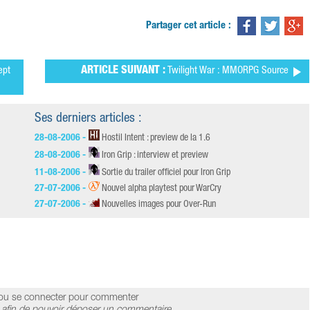
Partager cet article :
ept
ARTICLE SUIVANT :
Twilight War : MMORPG Source
Ses derniers articles :
28-08-2006 -
Hostil Intent : preview de la 1.6
28-08-2006 -
Iron Grip : interview et preview
11-08-2006 -
Sortie du trailer officiel pour Iron Grip
27-07-2006 -
Nouvel alpha playtest pour WarCry
27-07-2006 -
Nouvelles images pour Over-Run
ou se connecter pour commenter
afin de pouvoir déposer un commentaire