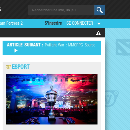
S
am Fortress 2
S'inscrire
SE CONNECTER
ARTICLE SUIVANT :
Twilight War : MMORPG Source
ESPORT