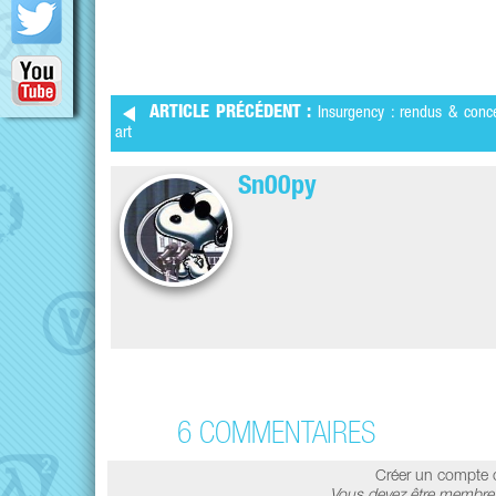
ARTICLE PRÉCÉDENT :
Insurgency : rendus & conc
art
Sn00py
6 COMMENTAIRES
Créer un compte 
Vous devez être membre 