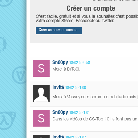
Créer un compte
C'est facile, gratuit et si vous le souhaitez c'est possib
votre compte Steam, Facebook ou Twitter.
Créer un nouveau compte
Sn00py
18/02 à 20:58
Merci à DrTo0l.
Invité
18/02 à 21:00
Merci à Vossey.com comme d'habitude mais j'
Sn00py
18/02 à 21:01
Dans les vidéos de CS-Top 10 ils font pas un
Invité