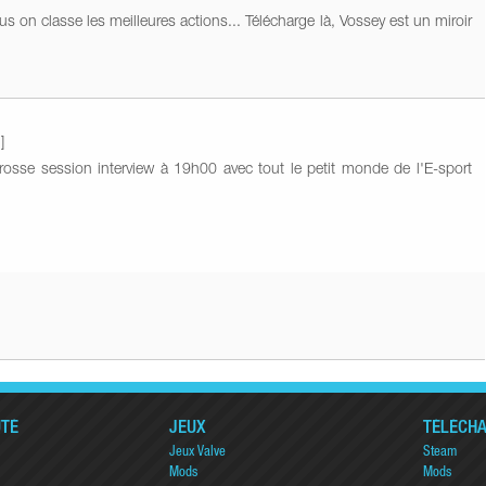
on classe les meilleures actions... Télécharge là, Vossey est un miroir
]
osse session interview à 19h00 avec tout le petit monde de l'E-sport
TÉ
JEUX
TÉLÉCH
Jeux Valve
Steam
Mods
Mods