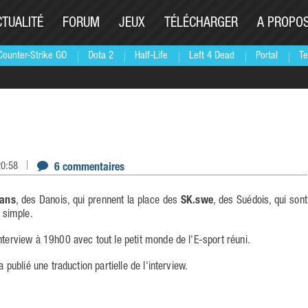
CTUALITÉ
FORUM
JEUX
TÉLÉCHARGER
A PROPO
Counter-Strike GO
Dota 2
Half-Life
Left 4 Dead
Portal
Te
20:58
6 commentaires
tans
, des Danois, qui prennent la place des
SK.swe
, des Suédois, qui sont
t simple.
nterview à 19h00 avec tout le petit monde de l'E-sport réuni.
a publié une traduction partielle de l'interview.