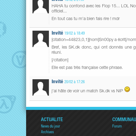
18/02 à 21:07
HAHA tu confond avec les Flop 15... LOL Nous 
officiel...
En tout cas tu m'a bien fais rire ! mdr
Invité
19/02 à 18:49
[citation=44823,0,1][nom]Sn00py a écrit[/nom
Bref, les SK.dk donc, qui ont donnés une gr
réuni.
[/citation]
Elle est pas très française cette phrase.
Invité
20/02 à 17:26
j'ai hâte de voir un match Sk.dk vs NiP
ACTUALITÉ
COMMUNAU
News du jour
Forum
Archives