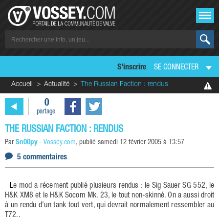
S'inscrire
SE CONNECTER
Accueil
Actualité
The Russian Faction : rendus
0
partage
THE RUSSIAN FACTION : RENDUS
Par
Sn00py
-
Vossey.com
, publié
samedi 12 février 2005 à 13:57
5 commentaires
Le mod a récement publié plusieurs rendus : le Sig Sauer SG 552, le
H&K XM8 et le H&K Socom Mk. 23, le tout non-skinné. On a aussi droit
à un rendu d'un tank tout vert, qui devrait normalement ressembler au
T72..