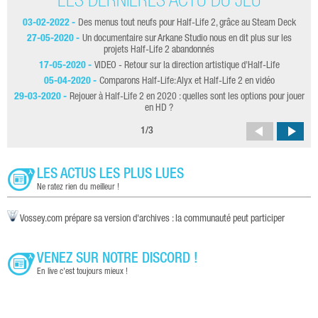
LES DERNIÈRES ACTU DU JEU
03-02-2022 -
Des menus tout neufs pour Half-Life 2, grâce au Steam Deck
27-05-2020 -
Un documentaire sur Arkane Studio nous en dit plus sur les
projets Half-Life 2 abandonnés
17-05-2020 -
VIDEO - Retour sur la direction artistique d'Half-Life
09
05-04-2020 -
Comparons Half-Life: Alyx et Half-Life 2 en vidéo
29-03-2020 -
Rejouer à Half-Life 2 en 2020 : quelles sont les options pour jouer
23
en HD ?
1
/
3
LES ACTUS LES PLUS LUES
Ne ratez rien du meilleur !
Vossey.com prépare sa version d'archives : la communauté peut participer
VENEZ SUR NOTRE DISCORD !
En live c'est toujours mieux !