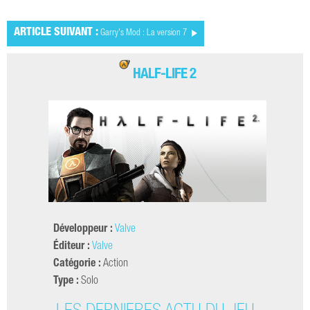
ARTICLE SUIVANT :
Garry's Mod : La version 7
HALF-LIFE 2
Développeur :
Valve
Éditeur :
Valve
Catégorie :
Action
Type :
Solo