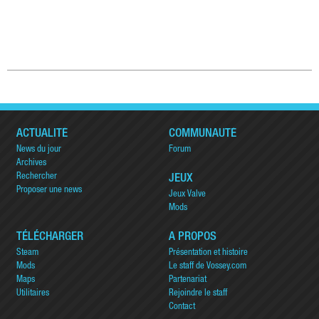
ACTUALITÉ
COMMUNAUTÉ
News du jour
Forum
Archives
Rechercher
JEUX
Proposer une news
Jeux Valve
Mods
TÉLÉCHARGER
A PROPOS
Steam
Présentation et histoire
Mods
Le staff de Vossey.com
Maps
Partenariat
Utilitaires
Rejoindre le staff
Contact