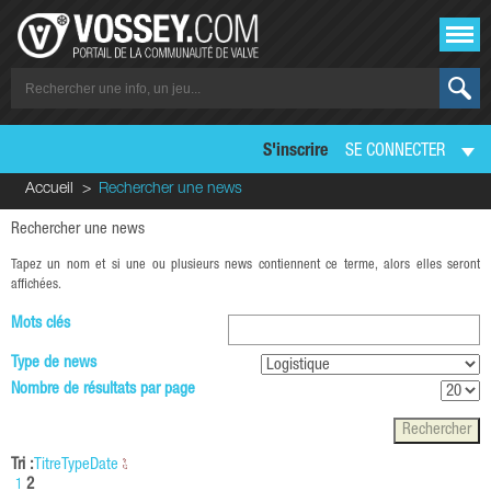
S'inscrire
SE CONNECTER
Accueil
Rechercher une news
Rechercher une news
Tapez un nom et si une ou plusieurs news contiennent ce terme, alors elles seront
affichées.
Mots clés
Type de news
Nombre de résultats par page
Tri :
Titre
Type
Date
2
1