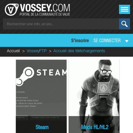
S'inscrire
SE CONNECTER
Accueil
VosseyFTP
Accueil des téléchargements
Steam
Mods HL/HL2