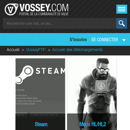
S'inscrire
SE CONNECTER
Accueil
VosseyFTP
Accueil des téléchargements
Steam
Mods HL/HL2