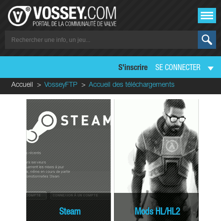
S'inscrire
SE CONNECTER
Accueil
VosseyFTP
Accueil des téléchargements
Steam
Mods HL/HL2