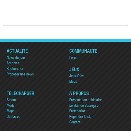
ACTUALITÉ
COMMUNAUTÉ
News du jour
Forum
Archives
Rechercher
JEUX
Proposer une news
Jeux Valve
Mods
TÉLÉCHARGER
A PROPOS
Steam
Présentation et histoire
Mods
Le staff de Vossey.com
Maps
Partenariat
Utilitaires
Rejoindre le staff
Contact