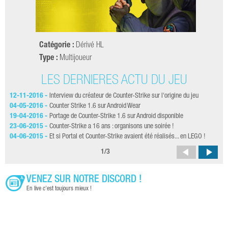
Catégorie :
Dérivé HL
Type :
Multijoueur
LES DERNIÈRES ACTU DU JEU
12-11-2016 -
Interview du créateur de Counter-Strike sur l'origine du jeu
13-
ans
04-05-2016 -
Counter Strike 1.6 sur Android Wear
13-
19-04-2016 -
Portage de Counter-Strike 1.6 sur Android disponible
12-
23-06-2015 -
Counter-Strike a 16 ans : organisons une soirée !
19-
04-06-2015 -
Et si Portal et Counter-Strike avaient été réalisés... en LEGO !
14-
1
/
3
VENEZ SUR NOTRE DISCORD !
En live c'est toujours mieux !