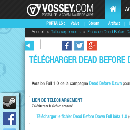
A
PORTAILS :
Valve
Steam
Artifact
Accueil
Téléchargements
Fiche de Dead Before D
TÉLÉCHARGER DEAD BEFORE D
Version Full 1.0 de la campagne
Dead Before Dawn
pou
LIEN DE TELECHARGEMENT
téléchargez le fichier proposé
Télécharger le fichier Dead Before Dawn Full bêta 1.0
(