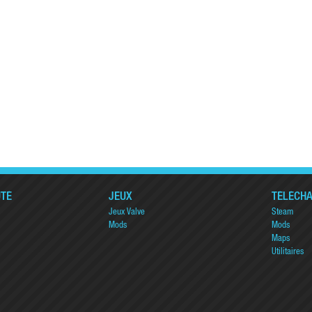
TÉ
JEUX
TÉLÉCH
Jeux Valve
Steam
Mods
Mods
Maps
Utilitaires