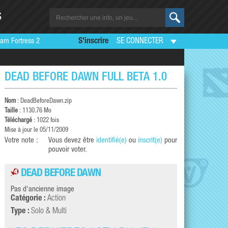
S
am Fortress 2
S'inscrire
SE CONNECTER
DEAD BEFORE DAWN FULL BÊTA 1.0
Nom
: DeadBeforeDawn.zip
Taille
: 1130.76 Mo
Téléchargé
: 1022 fois
Mise à jour le 05/11/2009
Votre note :
Vous devez être
identifié(e)
ou
inscrit(e)
pour
pouvoir voter.
DEAD BEFORE DAWN
Pas d'ancienne image
Catégorie :
Action
Type :
Solo & Multi