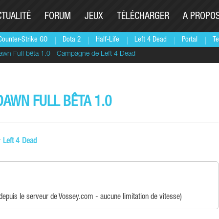
CTUALITÉ
FORUM
JEUX
TÉLÉCHARGER
A PROPO
Counter-Strike GO
Dota 2
Half-Life
Left 4 Dead
Portal
Te
awn Full bêta 1.0 - Campagne de Left 4 Dead
AWN FULL BÊTA 1.0
r
Left 4 Dead
depuis le serveur de Vossey.com - aucune limitation de vitesse)