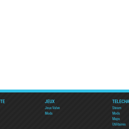
TÉ
JEUX
TÉLÉCH
Jeux Valve
Steam
Mods
Mods
Maps
Utilitaires