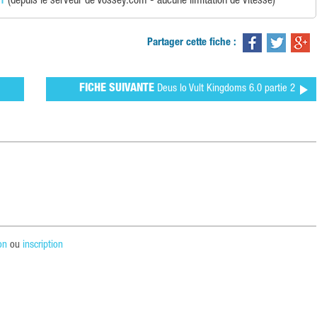
 1
(depuis le serveur de Vossey.com - aucune limitation de vitesse)
Partager cette fiche :
FICHE SUIVANTE
Deus lo Vult Kingdoms 6.0 partie 2
on
ou
inscription