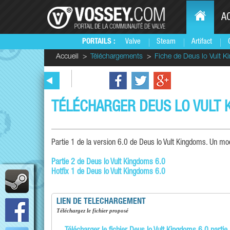
A
PORTAILS :
Valve
Steam
Artifact
Accueil
Téléchargements
Fiche de Deus lo Vult Ki
TÉLÉCHARGER DEUS LO VULT K
Partie 1 de la version 6.0 de Deus lo Vult Kingdoms. Un mo
Partie 2 de Deus lo Vult Kingdoms 6.0
Hotfix 1 de Deus lo Vult Kingdoms 6.0
LIEN DE TELECHARGEMENT
téléchargez le fichier proposé