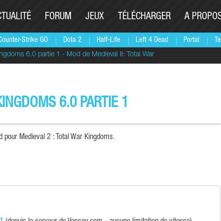
CTUALITÉ
FORUM
JEUX
TÉLÉCHARGER
A PROPO
Counter-Strike GO
Dota 2
Half-Life
Left 4 Dead
Portal
Te
ngdoms 6.0 partie 1 - Mod de Medieval II: Total War
INGDOMS 6.0 PARTIE 1
d pour Medieval 2 : Total War Kingdoms.