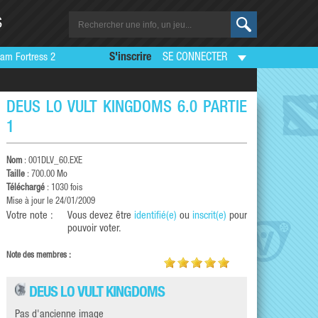
S
am Fortress 2
S'inscrire
SE CONNECTER
DEUS LO VULT KINGDOMS 6.0 PARTIE
1
Nom
: 001DLV_60.EXE
Taille
: 700.00 Mo
Téléchargé
: 1030 fois
Mise à jour le 24/01/2009
Votre note :
Vous devez être
identifié(e)
ou
inscrit(e)
pour
pouvoir voter.
Note des membres :
DEUS LO VULT KINGDOMS
Pas d'ancienne image