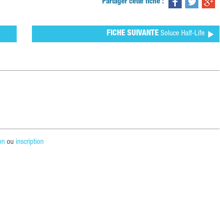
Partager cette fiche :
FICHE SUIVANTE
Soluce Half-Life
on
ou
inscription