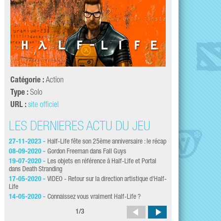
Catégorie :
Action
Type :
Solo
URL :
site officiel
LES DERNIÈRES ACTU DU JEU
LES DERNI
27-11-2023 -
Half-Life fête son 25ème anniversaire : le récap
27-04-2020 -
VIDEO 
consciente : une comé
08-09-2020 -
Gordon Freeman dans Fall Guys
29-03-2020 -
Grâce
19-07-2020 -
Les objets en référence à Half-Life et Portal
l'Unreal Engine 4
dans Death Stranding
30-01-2020 -
Half-
17-05-2020 -
VIDEO - Retour sur la direction artistique d'Half-
les 28 minutes
Life
24-01-2020 -
Unfor
14-05-2020 -
Connaissez vous vraiment Half-Life ?
ultime d'Half-Life
1
/
3
22-01-2020 -
Tous l
avril !