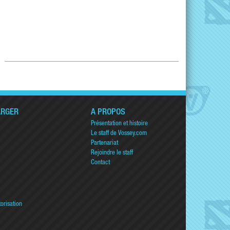
ARGER
A PROPOS
Présentation et histoire
Le staff de Vossey.com
Partenariat
Rejoindre le staff
Contact
torisation