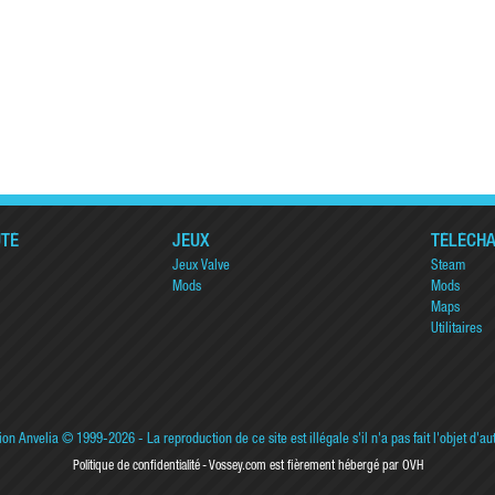
TÉ
JEUX
TÉLÉCH
Jeux Valve
Steam
Mods
Mods
Maps
Utilitaires
ion Anvelia
© 1999-2026 - La reproduction de ce site est illégale s'il n'a pas fait l'objet d'au
Politique de confidentialité
Vossey.com est fièrement hébergé par OVH