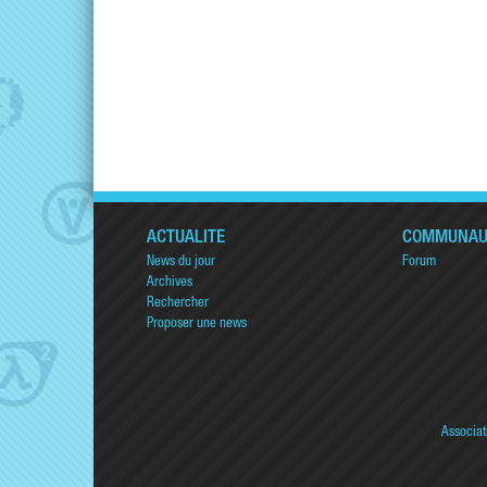
ACTUALITÉ
COMMUNAU
News du jour
Forum
Archives
Rechercher
Proposer une news
Associat