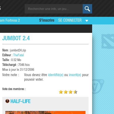
S
am Fortress 2
S'inscrire
SE CONNECTER
JUMBOT 2.4
Nom
: jumbot24.zip
Editeur
:
TheFatal
Taille
: 0.52 Mo
Téléchargé
: 7046 fois
Mise à jour le 31/12/2006
Votre note :
Vous devez être
identifié(e)
ou
inscrit(e)
pour
pouvoir voter.
Note des membres :
HALF-LIFE