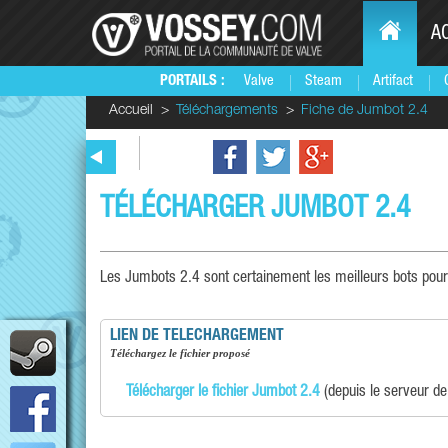
A
PORTAILS :
Valve
Steam
Artifact
Accueil
Téléchargements
Fiche de Jumbot 2.4
TÉLÉCHARGER JUMBOT 2.4
Les Jumbots 2.4 sont certainement les meilleurs bots pour
LIEN DE TELECHARGEMENT
téléchargez le fichier proposé
Télécharger le fichier Jumbot 2.4
(depuis le serveur de