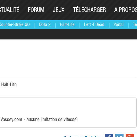
CTUALITÉ
FORUM
JEUX
TÉLÉCHARGER
A PROPO
Counter-Strike GO
Dota 2
Half-Life
Left 4 Dead
Portal
Te
 Half-Life
 Vossey.com - aucune limitation de vitesse)