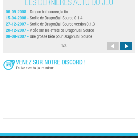
LES DERNIÈRES ACTU DU JEU
06-09-2008 -
Dragon ball source, la fin
28-
15-04-2008 -
Sortie de DragonBall Source 0.1.4
11-
27-12-2007 -
Sortie de DragonBall Source version 0.1.3
17-
20-12-2007 -
Vidéo sur les effets de DragonBall Source
15-
09-08-2007 -
Une grosse bête pour DragonBall Source
14-
1
/
3
VENEZ SUR NOTRE DISCORD !
En live c'est toujours mieux !