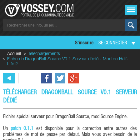
S'inscrire
SE CONNECTER
Accueil
Téléchargements
Fiche de DragonBall Source V0.1 Serveur dédié - Mod de Half-
Life 2
TÉLÉCHARGER DRAGONBALL SOURCE V0.1 SERVEUR
DÉDIÉ
Fichier spécial serveur pour DragonBall Source, mod Source Engine.
Un
patch 0.1.1
est disponible pour la correction entre autres des
problèmes de mot de passe par défaut. Mais vous avez besoin de la