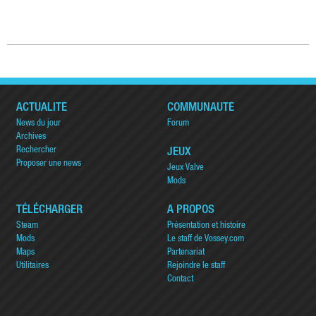
ACTUALITÉ
COMMUNAUTÉ
News du jour
Forum
Archives
Rechercher
JEUX
Proposer une news
Jeux Valve
Mods
TÉLÉCHARGER
A PROPOS
Steam
Présentation et histoire
Mods
Le staff de Vossey.com
Maps
Partenariat
Utilitaires
Rejoindre le staff
Contact