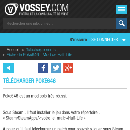
S'inscrire
SE CONNECTER
Accueil
Téléchargements
Fiche de Poke646 - Mod de Half-Life
TÉLÉCHARGER POKE646
Poke646 est un mod solo très réussi.
Sous Steam : Il faut installer le jeu dans votre répertoire :
« Steam/SteamApps/<votre_e_mail>/Half-Life »
A noter qu'il faut télécharger un patch pour pouvoir y jouer sous Steam !