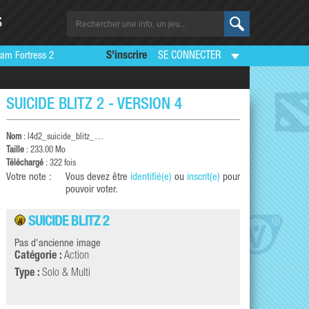
S
am Fortress 2
S'inscrire
SE CONNECTER
SUICIDE BLITZ 2 - VERSION 4
Nom
:
l4d2_suicide_blitz_…
Taille
: 233.00 Mo
Téléchargé
: 322 fois
Votre note :
Vous devez être
identifié(e)
ou
inscrit(e)
pour
pouvoir voter.
SUICIDE BLITZ 2
Pas d'ancienne image
Catégorie :
Action
Type :
Solo & Multi