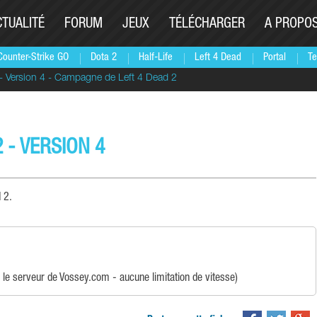
CTUALITÉ
FORUM
JEUX
TÉLÉCHARGER
A PROPO
Counter-Strike GO
Dota 2
Half-Life
Left 4 Dead
Portal
Te
2 - Version 4 - Campagne de Left 4 Dead 2
 - VERSION 4
 2.
 le serveur de Vossey.com - aucune limitation de vitesse)