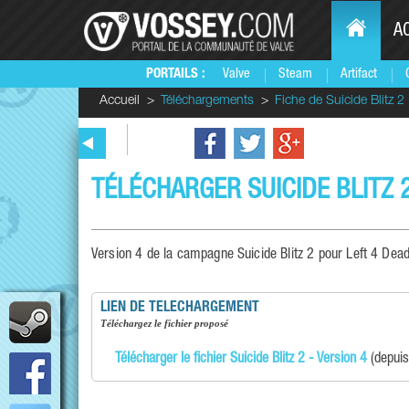
A
PORTAILS :
Valve
Steam
Artifact
Accueil
Téléchargements
Fiche de Suicide Blitz 
TÉLÉCHARGER SUICIDE BLITZ 2
Version 4 de la campagne Suicide Blitz 2 pour Left 4 Dead
LIEN DE TELECHARGEMENT
téléchargez le fichier proposé
Télécharger le fichier Suicide Blitz 2 - Version 4
(depuis