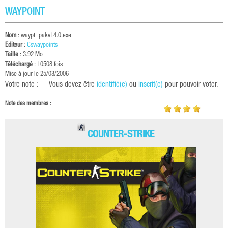
WAYPOINT
Nom
: waypt_pakv14.0.exe
Editeur
:
Cswaypoints
Taille
: 3.92 Mo
Téléchargé
: 10508 fois
Mise à jour le 25/03/2006
Votre note :
Vous devez être
identifié(e)
ou
inscrit(e)
pour pouvoir voter.
Note des membres :
COUNTER-STRIKE