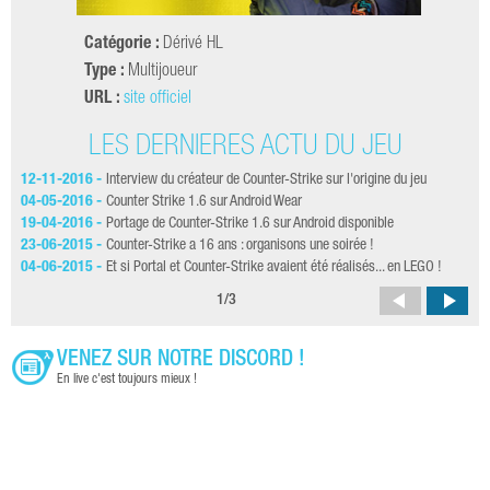
Catégorie :
Dérivé HL
Type :
Multijoueur
URL :
site officiel
LES DERNIÈRES ACTU DU JEU
12-11-2016 -
Interview du créateur de Counter-Strike sur l'origine du jeu
13-
ans
04-05-2016 -
Counter Strike 1.6 sur Android Wear
13-
19-04-2016 -
Portage de Counter-Strike 1.6 sur Android disponible
12-
23-06-2015 -
Counter-Strike a 16 ans : organisons une soirée !
19-
04-06-2015 -
Et si Portal et Counter-Strike avaient été réalisés... en LEGO !
14-
1
/
3
VENEZ SUR NOTRE DISCORD !
En live c'est toujours mieux !