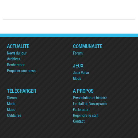
ACTUALITÉ
COMMUNAUTÉ
News du jour
Forum
Archives
Rechercher
JEUX
Proposer une news
Jeux Valve
Mods
TÉLÉCHARGER
A PROPOS
Steam
Présentation et histoire
Mods
Le staff de Vossey.com
Maps
Partenariat
Utilitaires
Rejoindre le staff
Contact