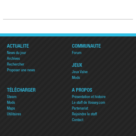
ACTUALITÉ
COMMUNAUTÉ
News du jour
Forum
Archives
Rechercher
JEUX
Proposer une news
Jeux Valve
Mods
TÉLÉCHARGER
A PROPOS
Steam
Présentation et histoire
Mods
Le staff de Vossey.com
Maps
Partenariat
Utilitaires
Rejoindre le staff
Contact