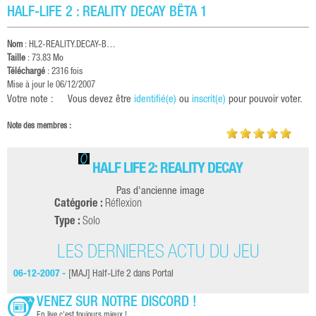
HALF-LIFE 2 : REALITY DECAY BÊTA 1
Nom
:
HL2-REALITY.DECAY-B…
Taille
: 73.83 Mo
Téléchargé
: 2316 fois
Mise à jour le 06/12/2007
Votre note :
Vous devez être
identifié(e)
ou
inscrit(e)
pour pouvoir voter.
Note des membres :
HALF LIFE 2: REALITY DECAY
Pas d'ancienne image
Catégorie :
Réflexion
Type :
Solo
LES DERNIÈRES ACTU DU JEU
06-12-2007 -
[MAJ] Half-Life 2 dans Portal
VENEZ SUR NOTRE DISCORD !
En live c'est toujours mieux !