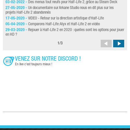
03-02-2022 -
Des menus tout neufs pour Half-Life 2, grâce au Steam Deck
22-
27-05-2020 -
Un documentaire sur Arkane Studio nous en dit plus sur les
13-
projets Half-Life 2 abandonnés
05-
17-05-2020 -
VIDEO - Retour sur la direction artistique d'Half-Life
09-
05-04-2020 -
Comparons Half-Life: Alyx et Half-Life 2 en vidéo
aus
29-03-2020 -
Rejouer à Half-Life 2 en 2020 : quelles sont les options pour jouer
23-
en HD ?
de l
1
/
3
VENEZ SUR NOTRE DISCORD !
En live c'est toujours mieux !