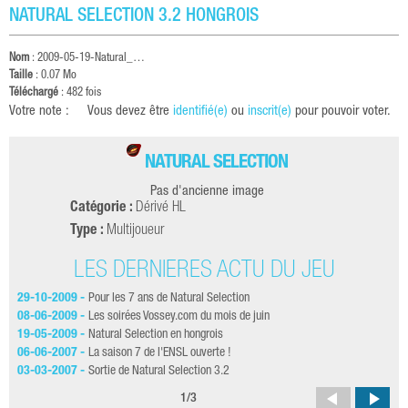
NATURAL SELECTION 3.2 HONGROIS
Nom
:
2009-05-19-Natural_…
Taille
: 0.07 Mo
Téléchargé
: 482 fois
Votre note :
Vous devez être
identifié(e)
ou
inscrit(e)
pour pouvoir voter.
NATURAL SELECTION
Pas d'ancienne image
Catégorie :
Dérivé HL
Type :
Multijoueur
LES DERNIÈRES ACTU DU JEU
29-10-2009 -
Pour les 7 ans de Natural Selection
27-
08-06-2009 -
Les soirées Vossey.com du mois de juin
21-
19-05-2009 -
Natural Selection en hongrois
09-
06-06-2007 -
La saison 7 de l'ENSL ouverte !
04-
03-03-2007 -
Sortie de Natural Selection 3.2
22-
1
/
3