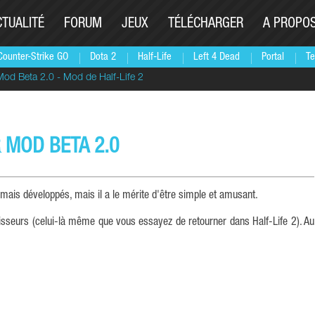
CTUALITÉ
FORUM
JEUX
TÉLÉCHARGER
A PROPO
Counter-Strike GO
Dota 2
Half-Life
Left 4 Dead
Portal
Te
od Beta 2.0 - Mod de Half-Life 2
 MOD BETA 2.0
amais développés, mais il a le mérite d'être simple et amusant.
lisseurs (celui-là même que vous essayez de retourner dans Half-Life 2). Au