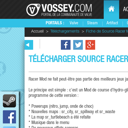
A
PORTAILS :
Valve
Steam
Artifact
Accueil
Téléchargements
Fiche de Source Racer M
TÉLÉCHARGER SOURCE RACER
Racer Mod ne fait peut-être pas partie des meilleurs jeux j
Le principe est simple : c'est un Mod de course d'hydro-g
programme de cette version :
* Powerups (nitro, jump, onde de choc)
* Nouvelles maps : sr_city, sr_spillway et sr_waste
* La map sr_turtlebeach a été refaite
* Musique dans le menu