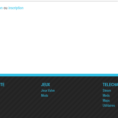
on
ou
inscription
TÉ
JEUX
TÉLÉCH
Jeux Valve
Steam
Mods
Mods
Maps
Utilitaires