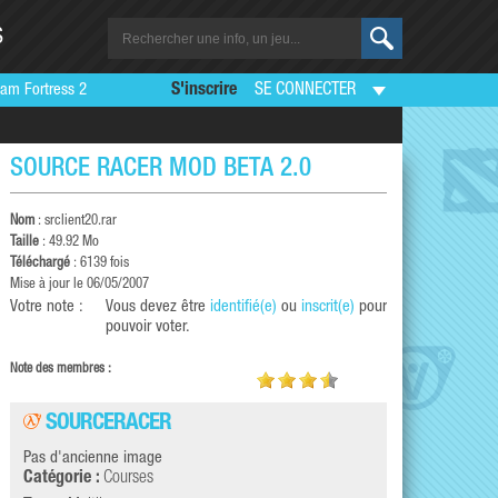
S
am Fortress 2
S'inscrire
SE CONNECTER
SOURCE RACER MOD BETA 2.0
Nom
: srclient20.rar
Taille
: 49.92 Mo
Téléchargé
: 6139 fois
Mise à jour le 06/05/2007
Votre note :
Vous devez être
identifié(e)
ou
inscrit(e)
pour
pouvoir voter.
Note des membres :
SOURCERACER
Pas d'ancienne image
Catégorie :
Courses