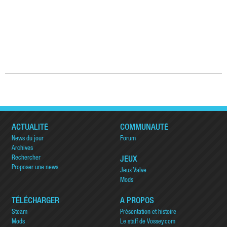
ACTUALITÉ
COMMUNAUTÉ
News du jour
Forum
Archives
Rechercher
JEUX
Proposer une news
Jeux Valve
Mods
TÉLÉCHARGER
A PROPOS
Steam
Présentation et histoire
Mods
Le staff de Vossey.com