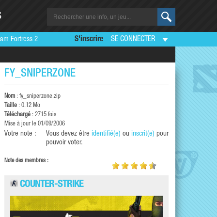
S
am Fortress 2
S'inscrire
SE CONNECTER
FY_SNIPERZONE
Nom
: fy_sniperzone.zip
Taille
: 0.12 Mo
Téléchargé
: 2715 fois
Mise à jour le 01/09/2006
Votre note :
Vous devez être
identifié(e)
ou
inscrit(e)
pour
pouvoir voter.
Note des membres :
COUNTER-STRIKE