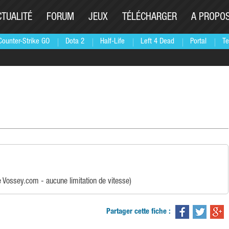
CTUALITÉ
FORUM
JEUX
TÉLÉCHARGER
A PROPO
Counter-Strike GO
Dota 2
Half-Life
Left 4 Dead
Portal
Te
e Vossey.com - aucune limitation de vitesse)
Partager cette fiche :