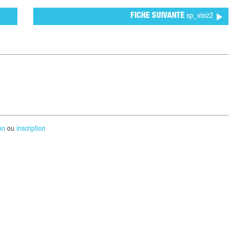
FICHE SUIVANTE
sp_visiz2
on
ou
inscription