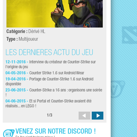
Catégorie :
Dérivé HL
Type :
Multijoueur
LES DERNIÈRES ACTU DU JEU
LES DERNI
12-11-2016 -
Interview du créateur de Counter-Strike sur
13-02-2015 -
Vendre
l'origine du jeu
pour fêter les 16 ans 
04-05-2016 -
Counter Strike 1.6 sur Android Wear
13-09-2014 -
Dust 
19-04-2016 -
Portage de Counter-Strike 1.6 sur Android
12-09-2014 -
DOSSI
disponible
Steam
23-06-2015 -
Counter-Strike a 16 ans : organisons une soirée
19-06-2014 -
15 AN
!
14-10-2012 -
LeX v
04-06-2015 -
Et si Portal et Counter-Strike avaient été
réalisés... en LEGO !
1
/
3
VENEZ SUR NOTRE DISCORD !