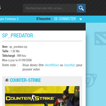
S
am Fortress 2
S'inscrire
SE CONNECTER
SP_PREDATOR
Nom
: sp_predator.zip
Taille
: 1.92 Mo
Téléchargé
: 999 fois
Mise à jour le 01/09/2006
Votre note :
Vous devez être
identifié(e)
ou
inscrit(e)
pour
pouvoir voter.
COUNTER-STRIKE