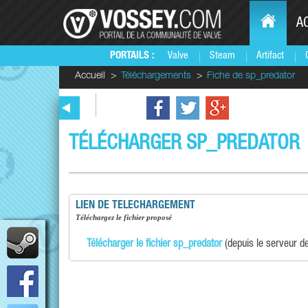
A
PORTAILS :
Valve
Steam
Artifact
Accueil
Téléchargements
Fiche de sp_predator
TÉLÉCHARGER SP_PREDATOR
LIEN DE TELECHARGEMENT
téléchargez le fichier proposé
Télécharger le fichier sp_predator
(depuis le serveur d