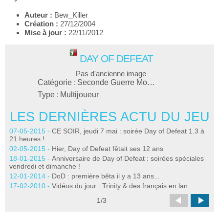
Auteur :
Bew_Killer
Création :
27/12/2004
Mise à jour :
22/11/2012
DAY OF DEFEAT
Pas d'ancienne image
Catégorie :
Seconde Guerre Mo…
Type :
Multijoueur
LES DERNIÈRES ACTU DU JEU
L
07-05-2015 -
CE SOIR, jeudi 7 mai : soirée Day of Defeat 1.3 à
26
21 heures !
12
02-05-2015 -
Hier, Day of Defeat fêtait ses 12 ans
16
18-01-2015 -
Anniversaire de Day of Defeat : soirées spéciales
18
vendredi et dimanche !
25
12-01-2014 -
DoD : première bêta il y a 13 ans...
17-02-2010 -
Vidéos du jour : Trinity & des français en lan
1
/
3