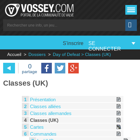
S'inscrire
SE
CONNECTER
Accueil
Dossiers
Day of Defeat > Classes (UK)
0
partage
Classes (UK)
1
Présentation
2
Classes alliées
3
Classes allemandes
4
Classes (UK)
5
Cartes
6
Commandes