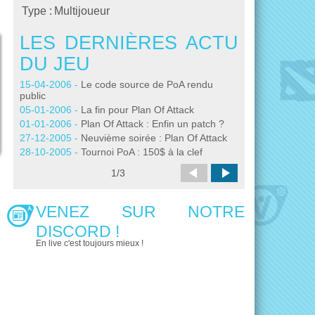
Type :
Multijoueur
LES DERNIÈRES ACTU
LES DE
DU JEU
DU JEU
15-04-2006 -
Le code source de PoA rendu
06-10-2005 -
[MA
public
bêta 4
05-01-2006 -
La fin pour Plan Of Attack
04-10-2005 -
Pla
demain
01-01-2006 -
Plan Of Attack : Enfin un patch ?
30-09-2005 -
PoA
27-12-2005 -
Neuvième soirée : Plan Of Attack
modèles
28-10-2005 -
Tournoi PoA : 150$ à la clef
28-09-2005 -
PoA
1
/
3
03-09-2005 -
PoA
VENEZ SUR NOTRE
DISCORD !
En live c'est toujours mieux !