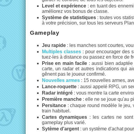
Level et expérience
: en tuant des ennemi
améliorez vos bonus de classe.
Système de statistiques
: toutes vos stat
à votre précision, sur tous les serveurs Plan
Gameplay
Jeu rapide
: les manches sont courtes, vous
Multiples classes
: pour encourager des st
tuez-les à distance ou passez en force de fr
Prise en main facile
: aussi bien adaptée
carte, un radar et autres indications qui ai
gênent pas le joueur confirmé.
Nouvelles armes
: 15 nouvelles armes, av
Lance-roquette
: aussi appelé RPG, un seul
Radar intégré
: vous montre la carte enviro
Première manche
: elle ne se joue qu'au p
Persitance
: chaque round modèle le jeu, vo
train habituel.
Cartes dynamiques
: les cartes ne sont
gameplay plus varié.
Sytème d'argent
: un système d'achat pou