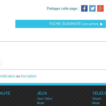
Partager cette page :
FICHE SUIVANTE
Les armes
E
entification
ou
inscription
AUTÉ
JEUX
TÉLÉC
Jeux Valve
Steam
Mods
Mods