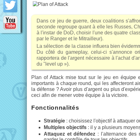
Dans ce jeu de guerre, deux coalitions s'affro
seconde regroupe quant à elle les Russes, Chin
à l'instar de DoD, choisir l'une des quatre class
par le Ranger et le Mitrailleur).
La sélection de la classe influera bien évidem
Du côté du gameplay, celui-ci s'annonce ori
rapportera de l'argent nécessaire à l'achat d'
du "level up »).
Plan of Attack mise tout sur le jeu en équipe e
importants à chaque round, qui les affecteront ai
la défense ? Avoir plus d'argent ou plus d'expéri
ceci afin de mener votre équipe à la victoire.
Fonctionnalités
Stratégie
: choisissez l'objectif à attaquer 
Multiples objectifs
: il y a plusieurs moyen
Attaquez et défendez
: l'alternance des
garder le contrôle de tous les objectifs.