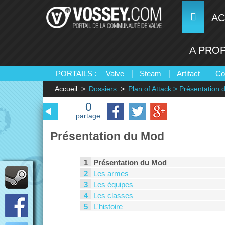
AC
A PRO
PORTAILS :
Valve
Steam
Artifact
Co
Accueil
Dossiers
Plan of Attack > Présentation
0
partage
Présentation du Mod
1
Présentation du Mod
2
Les armes
3
Les équipes
4
Les classes
5
L'histoire