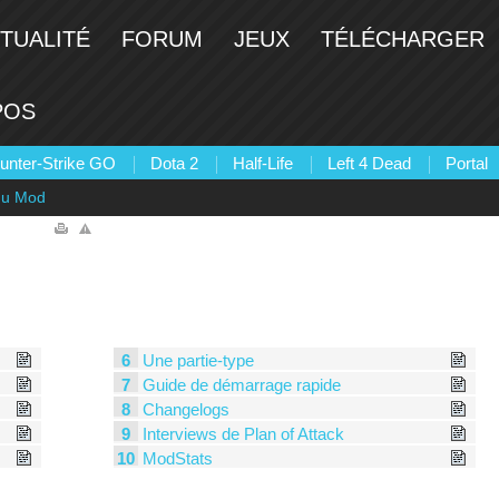
TUALITÉ
FORUM
JEUX
TÉLÉCHARGER
POS
unter-Strike GO
Dota 2
Half-Life
Left 4 Dead
Portal
 du Mod
6
Une partie-type
7
Guide de démarrage rapide
8
Changelogs
9
Interviews de Plan of Attack
10
ModStats