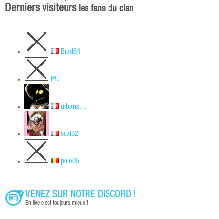
Derniers visiteurs
les fans du clan
Brad64
Pfu
urbans…
scal32
polo05
VENEZ SUR NOTRE DISCORD !
En live c'est toujours mieux !