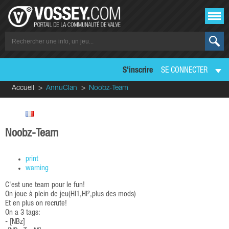
S'inscrire
SE CONNECTER
Accueil
AnnuClan
Noobz-Team
Noobz-Team
print
warning
C'est une team pour le fun!
On joue à plein de jeu(Hl1,Hl²,plus des mods)
Et en plus on recrute!
On a 3 tags:
- [NBz]