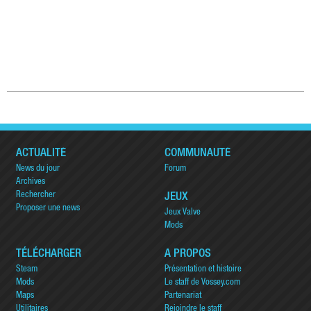
ACTUALITÉ
COMMUNAUTÉ
News du jour
Forum
Archives
Rechercher
JEUX
Proposer une news
Jeux Valve
Mods
TÉLÉCHARGER
A PROPOS
Steam
Présentation et histoire
Mods
Le staff de Vossey.com
Maps
Partenariat
Utilitaires
Rejoindre le staff