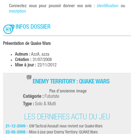
Connectez vous pour pouvoir donner vos avis :
identification
ou
inscription
INFOS DOSSIER
Présentation de Quake Wars
Auteurs :
AzzA, azza
Création :
31/07/2008
Mise à jour :
22/11/2012
ENEMY TERRITORY : QUAKE WARS
Pas d'ancienne image
Catégorie :
Futuriste
Type :
Solo & Multi
LES DERNIÈRES ACTU DU JEU
21-12-2009 -
QW Tactical Assault nous revient sur Quake Wars
01-
22-05-2008 -
Mise à jour pour Enemy Territory: QUAKE Wars
12-