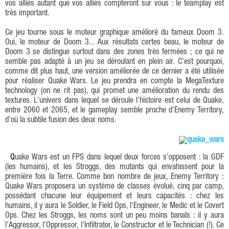
vos alliés autant que vos alliés compteront sur vous : le teamplay est
très important.
Ce jeu tourne sous le moteur graphique amélioré du fameux Doom 3.
Oui, le moteur de Doom 3... Aux résultats certes beau, le moteur de
Doom 3 se distingue surtout dans des zones très fermées ; ce qui ne
semble pas adapté à un jeu se déroulant en plein air. C'est pourquoi,
comme dit plus haut, une version améliorée de ce dernier a été utilisée
pour réaliser Quake Wars. Le jeu prendra en compte la MegaTexture
technology (on ne rit pas), qui promet une amélioration du rendu des
textures. L'univers dans lequel se déroule l'histoire est celui de Quake,
entre 2060 et 2065, et le gameplay semble proche d'Enemy Territory,
d'où la subtile fusion des deux noms.
Quake Wars est un FPS dans lequel deux forces s'opposent : la GDF
(les humains), et les Stroggs, des mutants qui envahissent pour la
première fois la Terre. Comme bon nombre de jeux, Enemy Territory :
Quake Wars proposera un système de classes évolué, cinq par camp,
possédant chacune leur équipement et leurs capacités : chez les
humains, il y aura le Soldier, le Field Ops, l'Engineer, le Medic et le Covert
Ops. Chez les Stroggs, les noms sont un peu moins banals : il y aura
l'Aggressor, l'Oppressor, l'Infiltrator, le Constructor et le Technician (!). Ce