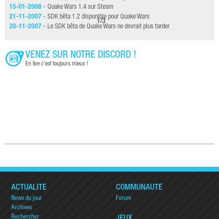
15-01-2008 -
Quake Wars 1.4 sur Steam
09-
21-11-2007 -
SDK bêta 1.2 disponible pour Quake Wars
03-
1
/
3
20-11-2007 -
Le SDK bêta de Quake Wars ne devrait plus tarder
16-
VENEZ SUR NOTRE DISCORD !
En live c'est toujours mieux !
ACTUALITÉ
COMMUNAUTÉ
News du jour
Forum
Archives
Rechercher
JEUX