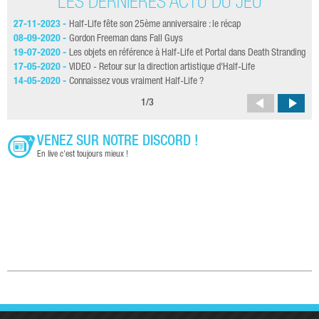
LES DERNIÈRES ACTU DU JEU
27-11-2023 -
Half-Life fête son 25ème anniversaire : le récap
27-
com
08-09-2020 -
Gordon Freeman dans Fall Guys
29-
19-07-2020 -
Les objets en référence à Half-Life et Portal dans Death Stranding
30-
17-05-2020 -
VIDEO - Retour sur la direction artistique d'Half-Life
24-
14-05-2020 -
Connaissez vous vraiment Half-Life ?
22-
1
/
3
VENEZ SUR NOTRE DISCORD !
En live c'est toujours mieux !