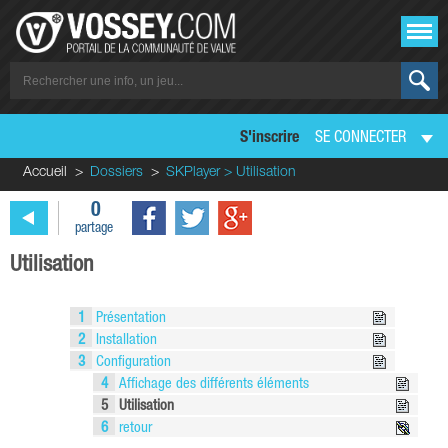
S'inscrire
SE CONNECTER
Accueil
Dossiers
SKPlayer > Utilisation
0
partage
Utilisation
1
Présentation
2
Installation
3
Configuration
4
Affichage des différents éléments
5
Utilisation
6
retour