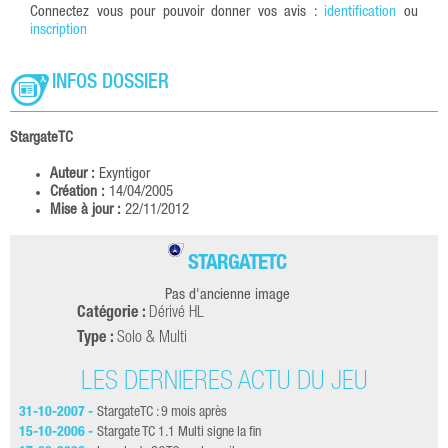
Connectez vous pour pouvoir donner vos avis :
identification
ou
inscription
INFOS DOSSIER
StargateTC
Auteur :
Exyntigor
Création :
14/04/2005
Mise à jour :
22/11/2012
STARGATETC
Pas d'ancienne image
Catégorie :
Dérivé HL
Type :
Solo & Multi
LES DERNIÈRES ACTU DU JEU
31-10-2007 -
StargateTC : 9 mois après
19-
15-10-2006 -
Stargate TC 1.1 Multi signe la fin
15-