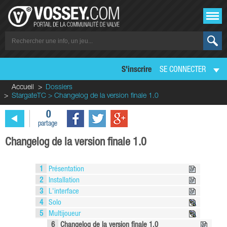
S'inscrire
SE CONNECTER
Accueil
Dossiers
StargateTC > Changelog de la version finale 1.0
0
partage
Changelog de la version finale 1.0
1
Présentation
2
Installation
3
L'interface
4
Solo
5
Multijoueur
6
Changelog de la version finale 1.0