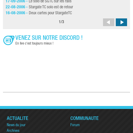
17-09-2006 -
Le solo de SGTC sur les rails
07-
22-08-2006 -
Stargate TC solo est de retour
30-
16-08-2006 -
Deux cartes pour StargateTC
03-
1
/
3
VENEZ SUR NOTRE DISCORD !
En live c'est toujours mieux !
ACTUALITÉ
COMMUNAUTÉ
News du jour
Forum
Archives