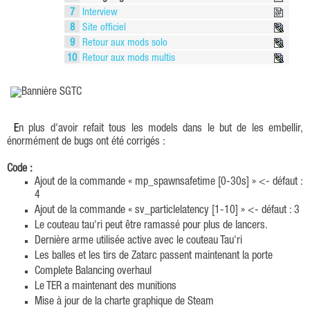
7
Interview
8
Site officiel
9
Retour aux mods solo
10
Retour aux mods multis
En plus d'avoir refait tous les models dans le but de les embellir,
énormément de bugs ont été corrigés :
Code :
Ajout de la commande « mp_spawnsafetime [0-30s] » <- défaut :
4
Ajout de la commande « sv_particlelatency [1-10] » <- défaut : 3
Le couteau tau'ri peut être ramassé pour plus de lancers.
Dernière arme utilisée active avec le couteau Tau'ri
Les balles et les tirs de Zatarc passent maintenant la porte
Complete Balancing overhaul
Le TER a maintenant des munitions
Mise à jour de la charte graphique de Steam