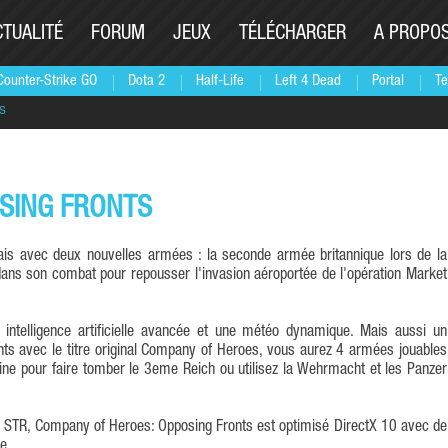
CTUALITÉ
FORUM
JEUX
TÉLÉCHARGER
A PROPO
Counter-Strike GO
Dota 2
Half-Life
Left 4 Dead
Portal
Te
s
SING FRONTS
e dans son combat pour repousser l'invasion aéroportée de l'opération Market
intelligence artificielle avancée et une météo dynamique. Mais aussi un
s avec le titre original Company of Heroes, vous aurez 4 armées jouables
caine pour faire tomber le 3eme Reich ou utilisez la Wehrmacht et les Panzer
e STR, Company of Heroes: Opposing Fronts est optimisé DirectX 10 avec de
e.