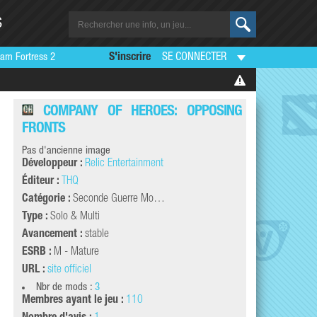
S
am Fortress 2
S'inscrire
SE CONNECTER
COMPANY OF HEROES: OPPOSING
FRONTS
Pas d'ancienne image
Développeur :
Relic Entertainment
Éditeur :
THQ
Catégorie :
Seconde Guerre Mo…
Type :
Solo & Multi
Avancement :
stable
ESRB :
M - Mature
URL :
site officiel
Nbr de mods :
3
Membres ayant le jeu :
110