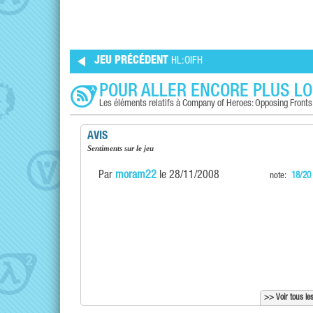
JEU PRÉCÉDENT
HL:OIFH
POUR ALLER ENCORE PLUS LO
Les éléments relatifs à Company of Heroes: Opposing Fronts
AVIS
Sentiments sur le jeu
Par
moram22
le 28/11/2008
note:
18/20
>> Voir tous les