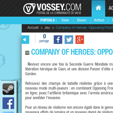
A
PORTAILS :
Valve
Steam
Artifact
Accueil
Jeu
Company of Heroes: Opposing Front
0
partage
COMPANY OF HEROES: OPPO
Revivez encore une fois la Seconde Guerre Mondiale mais avec deux nouvelles armées : la seconde armée britannique lors de la
libération héroïque de Caen, et une division Panzer d'élit
Garden.
Retrouvez des champs de bataille réalistes grâce à une 
nouveau mode multi-joueurs : en combinant Opposing Front
en ligne; jouez l'artillerie britannique avec l'armée améri
pour annihiler l'invasion.
Pour un niveau de réalisme non encore égalé dans le genr
nouveaux effets de lumière et un nouveau degré de réalism