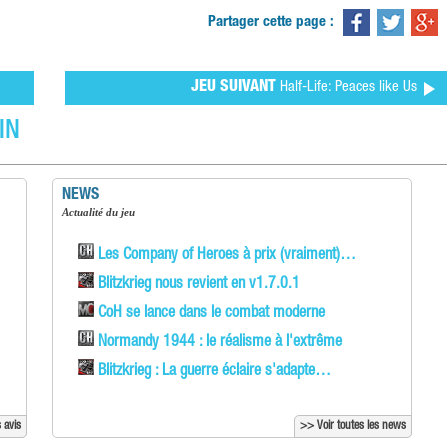
Partager cette page :
JEU SUIVANT
Half-Life: Peaces like Us
IN
NEWS
Actualité du jeu
Les Company of Heroes à prix (vraiment)…
Blitzkrieg nous revient en v1.7.0.1
CoH se lance dans le combat moderne
Normandy 1944 : le réalisme à l'extrême
Blitzkrieg : La guerre éclaire s'adapte…
 avis
>> Voir toutes les news