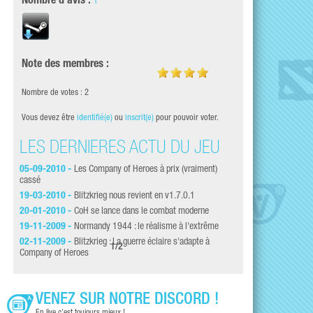
Nombre d'avis :
1
Note des membres :
Nombre de votes : 2
Vous devez être
identifié(e)
ou
inscrit(e)
pour pouvoir voter.
LES DERNIÈRES ACTU DU JEU
LES DERNI
05-09-2010 -
Les Company of Heroes à prix (vraiment)
28-10-2009 -
Toute 
cassé
Heroes
19-03-2010 -
Blitzkrieg nous revient en v1.7.0.1
31-07-2009 -
50% d
20-01-2010 -
CoH se lance dans le combat moderne
30-03-2009 -
Mise 
19-11-2009 -
Normandy 1944 : le réalisme à l'extrême
19-03-2008 -
Mise 
02-11-2009 -
Blitzkrieg : La guerre éclaire s'adapte à
1
/
2
Company of Heroes
VENEZ SUR NOTRE DISCORD !
En live c'est toujours mieux !