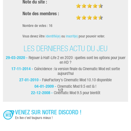
Note du site :
Note des membres :
Nombre de votes : 16
Vous devez être
identifié(e)
ou
inscrit(e)
pour pouvoir voter.
LES DERNIÈRES ACTU DU JEU
29-03-2020 -
Rejouer à Half-Life 2 en 2020 : quelles sont les options pour jouer
en HD ?
17-11-2014 -
Coïncidence : la version finale du Cinematic Mod est sortie
aujourd'hui
27-01-2010 -
FakeFactory's Cinematic Mod 10.10 disponible
04-01-2009 -
Cinematic Mod 9.5 est là !
1
/
2
22-12-2008 -
Cinematic Mod 9.5 pour bientôt
VENEZ SUR NOTRE DISCORD !
En live c'est toujours mieux !