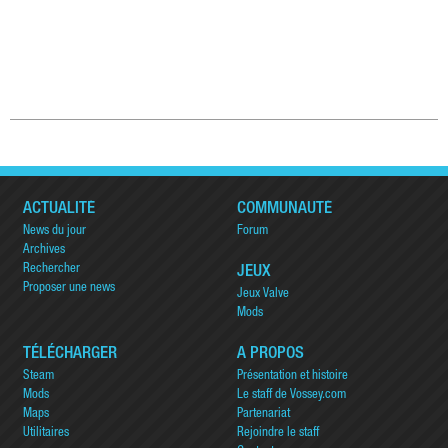
ACTUALITÉ
COMMUNAUTÉ
News du jour
Forum
Archives
Rechercher
JEUX
Proposer une news
Jeux Valve
Mods
TÉLÉCHARGER
A PROPOS
Steam
Présentation et histoire
Mods
Le staff de Vossey.com
Maps
Partenariat
Utilitaires
Rejoindre le staff