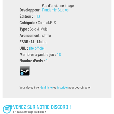
Pas d'ancienne image
Développeur :
Pandemic Studios
Éditeur :
THQ
Catégorie :
Combat/RTS
Type :
Solo & Multi
Avancement :
stable
ESRB :
M - Mature
URL :
site officiel
Membres ayant le jeu :
10
Nombre d'avis :
0
Vous devez être
identifié(e)
ou
inscrit(e)
pour pouvoir voter.
VENEZ SUR NOTRE DISCORD !
En live c'est toujours mieux !