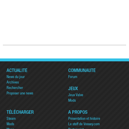
ACTUALITÉ
COMMUNAUTÉ
News du jour
Forum
Archives
Rechercher
JEUX
Proposer une news
Jeux Valve
Mods
TÉLÉCHARGER
A PROPOS
Steam
Présentation et histoire
Mods
Le staff de Vossey.com