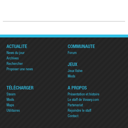
ACTUALITÉ
COMMUNAUTÉ
News du jour
Forum
Archives
Rechercher
JEUX
Proposer une news
Jeux Valve
Mods
TÉLÉCHARGER
A PROPOS
Steam
Présentation et histoire
Mods
Le staff de Vossey.com
Maps
Partenariat
Utilitaires
Rejoindre le staff
Contact